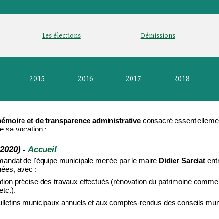
Les élections
Démissions
2015
2016
2017
2018
 mémoire et de transparence administrative
consacré essentielleme
e sa vocation :
-2020) -
Accueil
mandat de l'équipe municipale menée par le maire
Didier Sarciat
ent
nées, avec :
on précise des travaux effectués (rénovation du patrimoine comme l
etc.).
lletins municipaux annuels et aux comptes-rendus des conseils munic