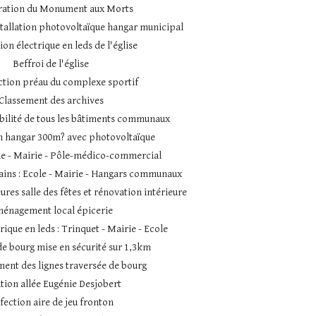
ration du Monument aux Morts
tallation photovoltaïque hangar municipal
tion électrique en leds de l'église
Beffroi de l'église
ction préau du complexe sportif
Classement des archives
bilité de tous les bâtiments communaux
n hangar 300m? avec photovoltaïque
le - Mairie - Pôle-médico-commercial
ains : Ecole - Mairie - Hangars communaux
res salle des fêtes et rénovation intérieure
énagement local épicerie
rique en leds : Trinquet - Mairie - Ecole
e bourg mise en sécurité sur 1,3km
ent des lignes traversée de bourg
tion allée Eugénie Desjobert
fection aire de jeu fronton