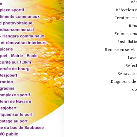
Rén
Réfection 
Création et
Rén
Enfouissemen
Installat
Remise en service
Lave
Réfec
Rénovatio
Diagnostic de 
Co