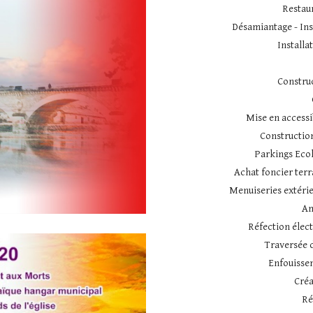
Restau
Désamiantage - Ins
Installa
Constru
Mise en accessi
Constructio
Parkings Eco
Achat foncier terr
Menuiseries extérieu
Am
Réfection élect
Traversée d
Enfouissem
Créa
Ré